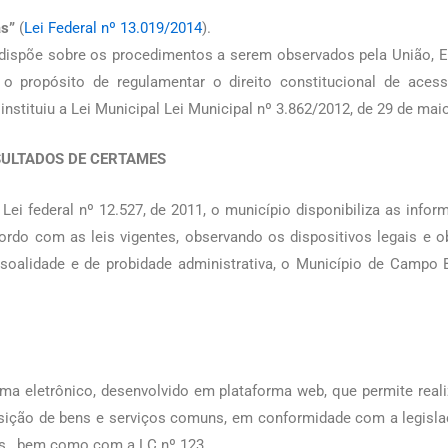
as”
(
Lei Federal nº 13.019/2014
).
dispõe sobre os procedimentos a serem observados pela União, Est
o propósito de regulamentar o direito constitucional de ace
nstituiu a Lei Municipal Lei Municipal nº 3.862/2012, de 29 de mai
ESULTADOS DE CERTAMES
 Lei federal nº 12.527, de 2011, o município disponibiliza as info
ordo com as leis vigentes, observando os dispositivos legais e ob
ssoalidade e de probidade administrativa, o Município de Campo 
ma eletrônico, desenvolvido em plataforma web, que permite reali
sição de bens e serviços comuns, em conformidade com a legislação
ões, bem como com a LC nº 123.